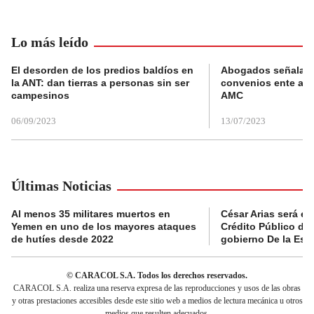
Lo más leído
El desorden de los predios baldíos en
Abogados señalan 
la ANT: dan tierras a personas sin ser
convenios ente alc
campesinos
AMC
06/09/2023
13/07/2023
Últimas Noticias
Al menos 35 militares muertos en
César Arias será el 
Yemen en uno de los mayores ataques
Crédito Público de
de hutíes desde 2022
gobierno De la Espr
© CARACOL S.A. Todos los derechos reservados.
CARACOL S.A. realiza una reserva expresa de las reproducciones y usos de las obras
y otras prestaciones accesibles desde este sitio web a medios de lectura mecánica u otros
medios que resulten adecuados.