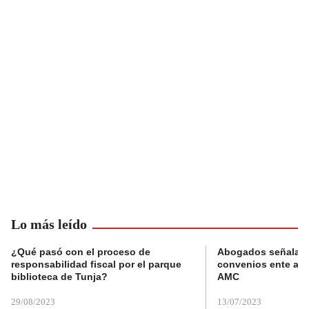
Lo más leído
¿Qué pasó con el proceso de
Abogados señalan 
responsabilidad fiscal por el parque
convenios ente alc
biblioteca de Tunja?
AMC
29/08/2023
13/07/2023