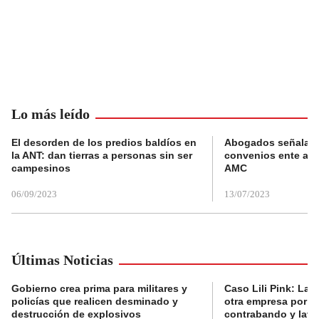
Lo más leído
El desorden de los predios baldíos en
Abogados señalan 
la ANT: dan tierras a personas sin ser
convenios ente alc
campesinos
AMC
06/09/2023
13/07/2023
Últimas Noticias
Gobierno crea prima para militares y
Caso Lili Pink: La F
policías que realicen desminado y
otra empresa por p
destrucción de explosivos
contrabando y lava