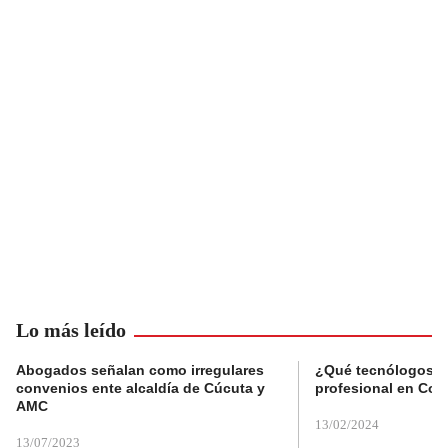
Lo más leído
Abogados señalan como irregulares
¿Qué tecnólogos re
convenios ente alcaldía de Cúcuta y
profesional en Col
AMC
13/02/2024
13/07/2023