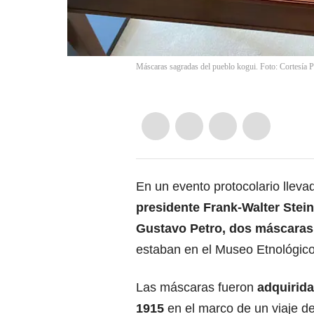
Máscaras sagradas del pueblo kogui. Foto: Cortesía P
En un evento protocolario lleva
presidente Frank-Walter Ste
Gustavo Petro, dos máscaras
estaban en el Museo Etnológico
Las máscaras fueron
adquirid
1915
en el marco de un viaje d