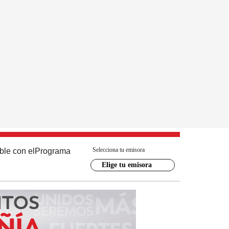
Selecciona tu emisora
ble con el
Programa
Elige tu emisora