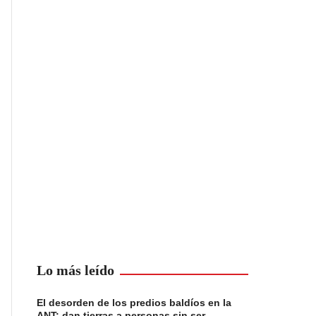
Lo más leído
El desorden de los predios baldíos en la
ANT: dan tierras a personas sin ser