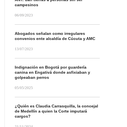
campesinos
06/09/2023
Abogados señalan como irregulares
convenios ente alcaldía de Cúcuta y AMC
13/07/2023
Indignación en Bogotá por guardería
canina en Engativá donde asfixiaban y
golpeaban perros
05/05/2025
¿Quién es Claudia Carrasquilla, la concejal
de Medellín a quien la Corte imputará
cargos?
21/11/2024