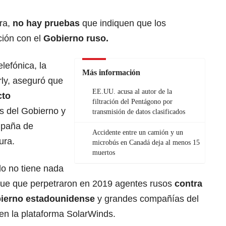
ora,
no hay pruebas
que indiquen que los
ción con el
Gobierno ruso.
lefónica, la
Más información
rly, aseguró que
EE.UU. acusa al autor de la
cto
filtración del Pentágono por
s del Gobierno y
transmisión de datos clasificados
mpaña de
Accidente entre un camión y un
ura.
microbús en Canadá deja al menos 15
muertos
do no tiene nada
que que perpetraron en 2019 agentes rusos
contra
bierno estadounidense
y grandes compañías del
en la plataforma SolarWinds.