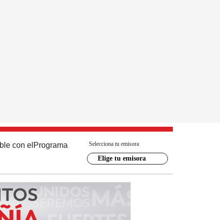
Selecciona tu emisora
ble con el
Programa
Elige tu emisora