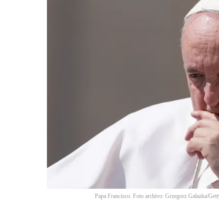
Papa Francisco. Foto archivo: Grzegorz Galazka/Get