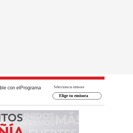
Selecciona tu emisora
ble con el
Programa
Elige tu emisora