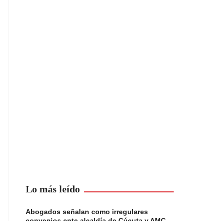
Lo más leído
Abogados señalan como irregulares
convenios ente alcaldía de Cúcuta y AMC