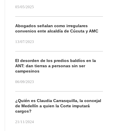
05/05/2025
Abogados señalan como irregulares
convenios ente alcaldía de Cúcuta y AMC
13/07/2023
El desorden de los predios baldíos en la
ANT: dan tierras a personas sin ser
campesinos
06/09/2023
¿Quién es Claudia Carrasquilla, la concejal
de Medellín a quien la Corte imputará
cargos?
21/11/2024