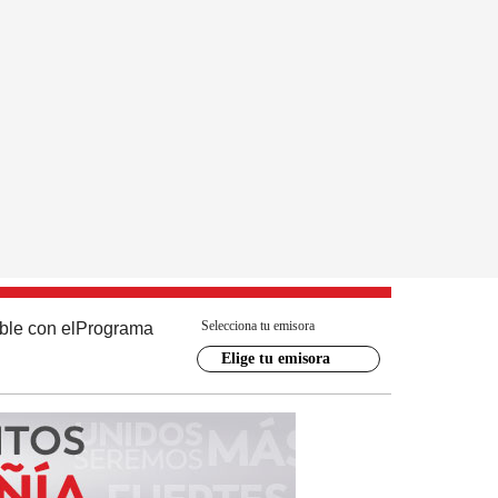
Selecciona tu emisora
ble con el
Programa
Elige tu emisora