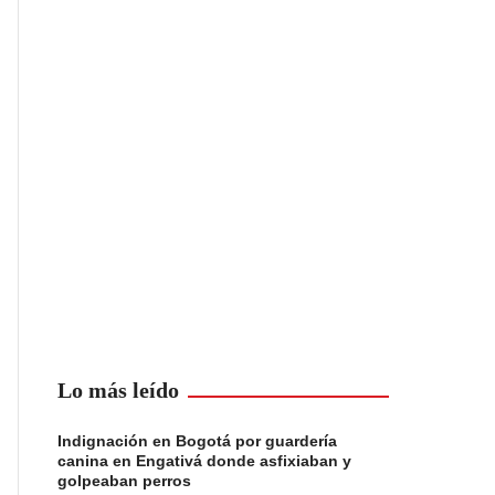
Lo más leído
Indignación en Bogotá por guardería
canina en Engativá donde asfixiaban y
golpeaban perros