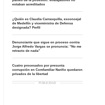
países de la posesión: embajadores no
estaban acreditados
¿Quién es Claudia Carrasquilla, exconcejal
de Medellín y viceministra de Defensa
designada? Perfil
Denunciante que sigue en proceso contra
Jorge Alfredo Vargas se pronuncia: “No me
retracto de nada”
Cuatro procesados por presunta
corrupción en Comfamiliar Nariño quedaron
privados de la libertad