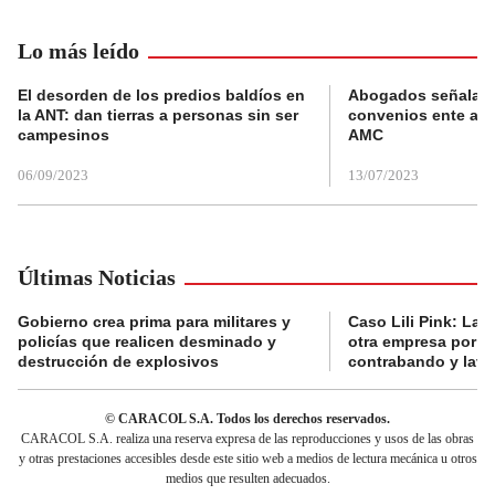
Lo más leído
El desorden de los predios baldíos en
Abogados señalan 
la ANT: dan tierras a personas sin ser
convenios ente alc
campesinos
AMC
06/09/2023
13/07/2023
Últimas Noticias
Gobierno crea prima para militares y
Caso Lili Pink: La F
policías que realicen desminado y
otra empresa por p
destrucción de explosivos
contrabando y lava
© CARACOL S.A. Todos los derechos reservados.
CARACOL S.A. realiza una reserva expresa de las reproducciones y usos de las obras
y otras prestaciones accesibles desde este sitio web a medios de lectura mecánica u otros
medios que resulten adecuados.