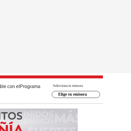
Selecciona tu emisora
ble con el
Programa
Elige tu emisora