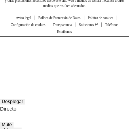
y otras prestaciones accesibles desde este sitio web a medios de lectura mecánica u otros
medios que resulten adecuados.
Aviso legal
Política de Protección de Datos
Política de cookies
Configuración de cookies
Transparencia
Soluciones W
Teléfonos
Escríbanos
Desplegar
Directo
Mute