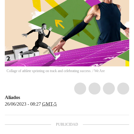
Collage of athlete sprinting on track and celebrating success.
/
We Are
Aliados
26/06/2023 - 08:27
GMT-5