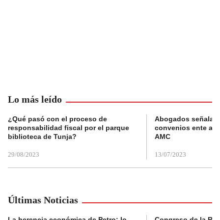
Lo más leído
¿Qué pasó con el proceso de
Abogados señalan 
responsabilidad fiscal por el parque
convenios ente alc
biblioteca de Tunja?
AMC
29/08/2023
13/07/2023
Últimas Noticias
La herencia económica de Petro: lo
Congreso de la Rep