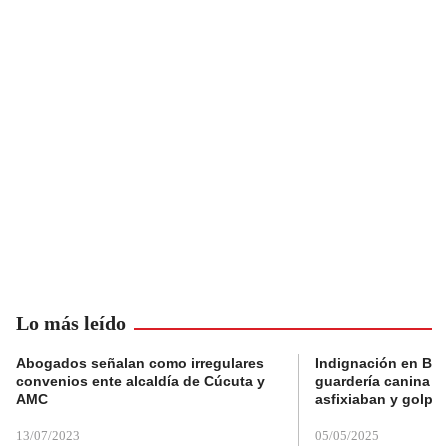
Lo más leído
Abogados señalan como irregulares
Indignación en Bog
convenios ente alcaldía de Cúcuta y
guardería canina e
AMC
asfixiaban y golpe
13/07/2023
05/05/2025