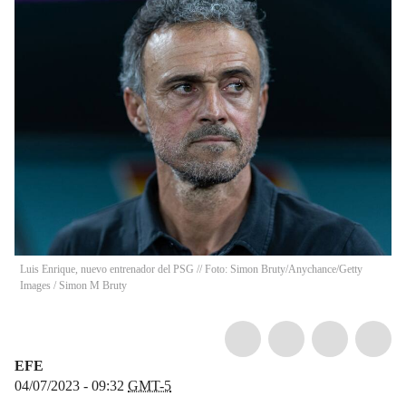
Luis Enrique, nuevo entrenador del PSG // Foto: Simon Bruty/Anychance/Getty
Images
/
Simon M Bruty
EFE
04/07/2023 - 09:32
GMT-5