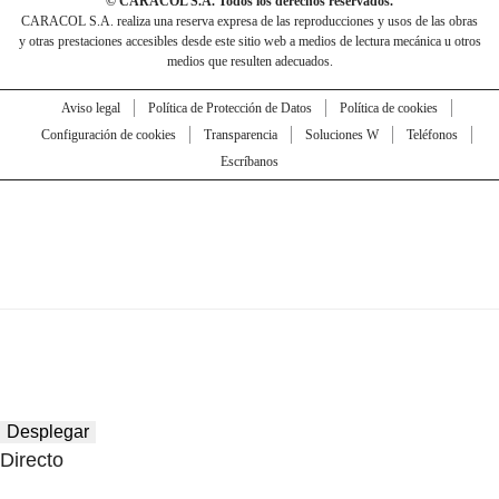
© CARACOL S.A. Todos los derechos reservados.
CARACOL S.A. realiza una reserva expresa de las reproducciones y usos de las obras
y otras prestaciones accesibles desde este sitio web a medios de lectura mecánica u otros
medios que resulten adecuados.
Aviso legal
Política de Protección de Datos
Política de cookies
Configuración de cookies
Transparencia
Soluciones W
Teléfonos
Escríbanos
Desplegar
Directo