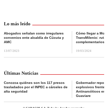
Lo más leído
Abogados señalan como irregulares
Cómo llegar a Mons
convenios ente alcaldía de Cúcuta y
TransMilenio: rutas
AMC
complementarios
13/07/2023
19/03/2024
Últimas Noticias
Conozca quiénes son los 117 presos
Gobernador reporta
trasladados por el INPEC a cárceles de
explosivos frente 
alta seguridad
Antinarcóticos en 
Guaviare