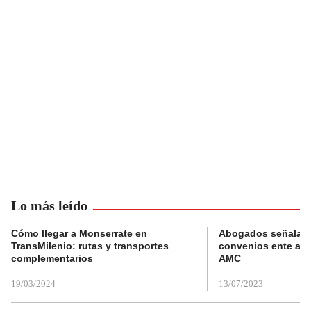
Lo más leído
Cómo llegar a Monserrate en
Abogados señalan 
TransMilenio: rutas y transportes
convenios ente alc
complementarios
AMC
19/03/2024
13/07/2023