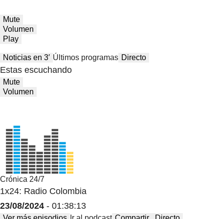
Mute
Volumen
Play
Noticias en 3′
Últimos programas
Directo
Estas escuchando
Mute
Volumen
Crónica 24/7
1x24: Radio Colombia
23/08/2024
- 01:38:13
Ver más episodios
Ir al podcast
Compartir
Directo