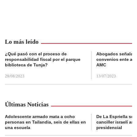
Lo más leído
¿Qué pasó con el proceso de
Abogados señalan 
responsabilidad fiscal por el parque
convenios ente alc
biblioteca de Tunja?
AMC
29/08/2023
13/07/2023
Últimas Noticias
Adolescente armado mata a ocho
De La Espriella se 
personas en Tailandia, seis de ellas en
canciller israelí a
una escuela
presidencial