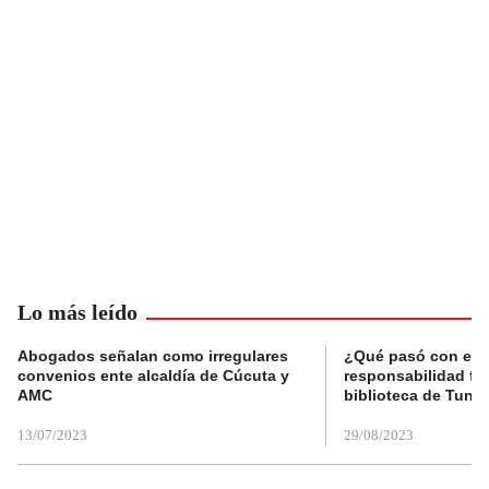
Lo más leído
Abogados señalan como irregulares
¿Qué pasó con el 
convenios ente alcaldía de Cúcuta y
responsabilidad fis
AMC
biblioteca de Tunja
13/07/2023
29/08/2023