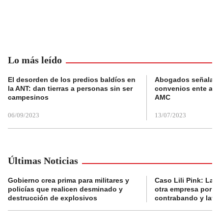
Lo más leído
El desorden de los predios baldíos en
Abogados señalan 
la ANT: dan tierras a personas sin ser
convenios ente alc
campesinos
AMC
06/09/2023
13/07/2023
Últimas Noticias
Gobierno crea prima para militares y
Caso Lili Pink: La F
policías que realicen desminado y
otra empresa por p
destrucción de explosivos
contrabando y lava