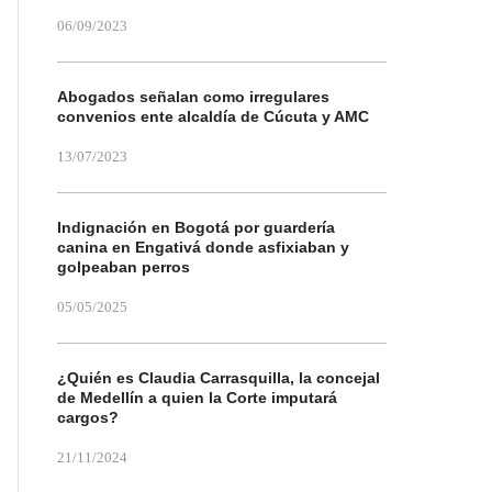
06/09/2023
Abogados señalan como irregulares
convenios ente alcaldía de Cúcuta y AMC
13/07/2023
Indignación en Bogotá por guardería
canina en Engativá donde asfixiaban y
golpeaban perros
05/05/2025
¿Quién es Claudia Carrasquilla, la concejal
de Medellín a quien la Corte imputará
cargos?
21/11/2024