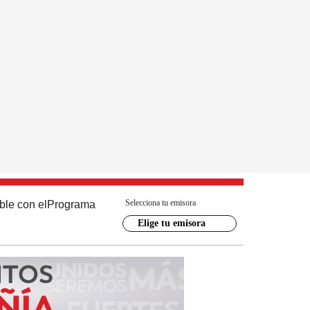
Selecciona tu emisora
ble con el
Programa
Elige tu emisora