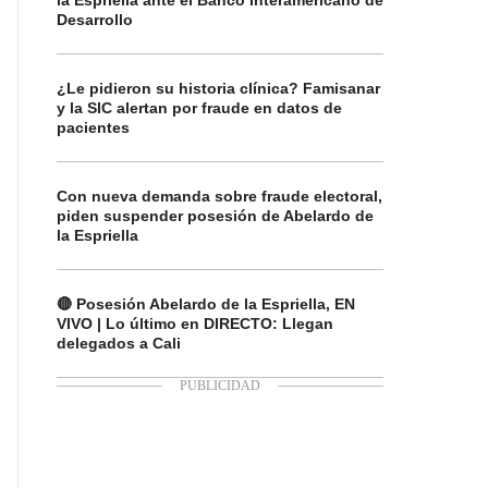
la Espriella ante el Banco Interamericano de
Desarrollo
¿Le pidieron su historia clínica? Famisanar
y la SIC alertan por fraude en datos de
pacientes
Con nueva demanda sobre fraude electoral,
piden suspender posesión de Abelardo de
la Espriella
🔴 Posesión Abelardo de la Espriella, EN
VIVO | Lo último en DIRECTO: Llegan
delegados a Cali