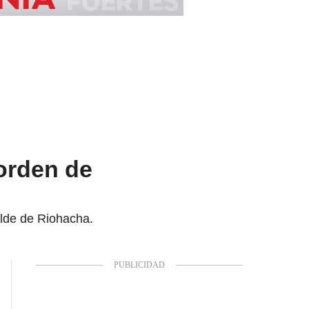
 orden de
alde de Riohacha.