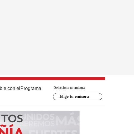
Selecciona tu emisora
ble con el
Programa
Elige tu emisora