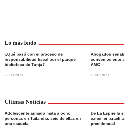
Lo más leído
¿Qué pasó con el proceso de
Abogados señalan 
responsabilidad fiscal por el parque
convenios ente alc
biblioteca de Tunja?
AMC
29/08/2023
13/07/2023
Últimas Noticias
Adolescente armado mata a ocho
De La Espriella se 
personas en Tailandia, seis de ellas en
canciller israelí a
una escuela
presidencial