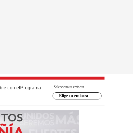
Selecciona tu emisora
ble con el
Programa
Elige tu emisora