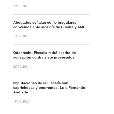
29/08/2023
Abogados señalan como irregulares
convenios ente alcaldía de Cúcuta y AMC
13/07/2023
Odebrecht: Fiscalía retiró escrito de
acusación contra siete procesados
26/09/2024
Imputaciones de la Fiscalía son
caprichosas y ocurrentes: Luis Fernando
Andrade
18/08/2023