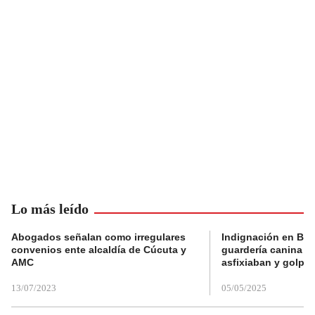
Lo más leído
Abogados señalan como irregulares
Indignación en Bog
convenios ente alcaldía de Cúcuta y
guardería canina e
AMC
asfixiaban y golpe
13/07/2023
05/05/2025