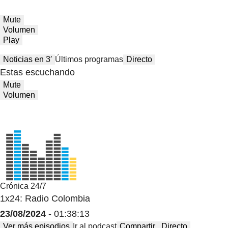
Mute
Volumen
Play
Noticias en 3′
Últimos programas
Directo
Estas escuchando
Mute
Volumen
Crónica 24/7
1x24: Radio Colombia
23/08/2024
- 01:38:13
Ver más episodios
Ir al podcast
Compartir
Directo