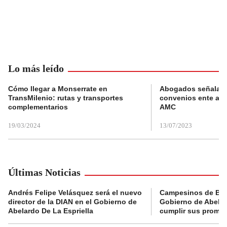
Lo más leído
Cómo llegar a Monserrate en
Abogados señalan 
TransMilenio: rutas y transportes
convenios ente alc
complementarios
AMC
19/03/2024
13/07/2023
Últimas Noticias
Andrés Felipe Velásquez será el nuevo
Campesinos de Boy
director de la DIAN en el Gobierno de
Gobierno de Abelard
Abelardo De La Espriella
cumplir sus prome