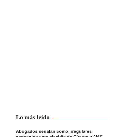
Lo más leído
Abogados señalan como irregulares
convenios ente alcaldía de Cúcuta y AMC