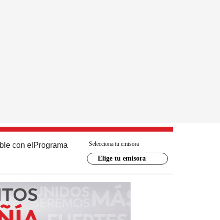
Selecciona tu emisora
ble con el
Programa
Elige tu emisora