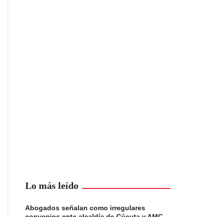
Lo más leído
Abogados señalan como irregulares
convenios ente alcaldía de Cúcuta y AMC