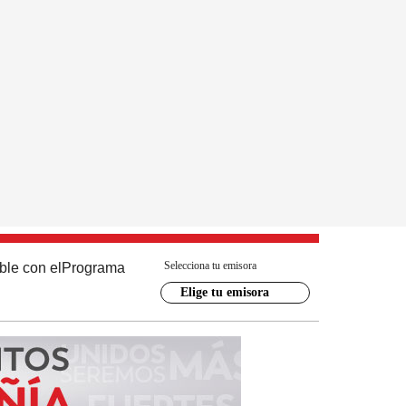
Selecciona tu emisora
ble con el
Programa
Elige tu emisora