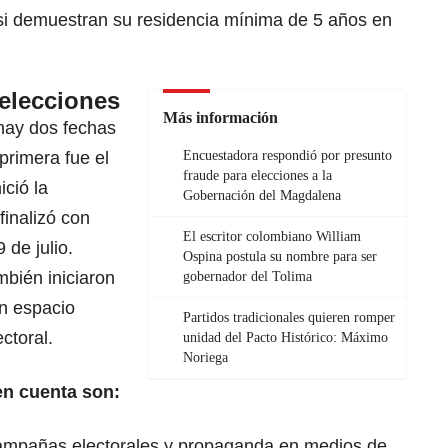
si demuestran su residencia mínima de 5 años en
 elecciones
Más información
 hay dos fechas
primera fue el
Encuestadora respondió por presunto
fraude para elecciones a la
ició la
Gobernación del Magdalena
finalizó con
El escritor colombiano William
de julio.
Ospina postula su nombre para ser
mbién iniciaron
gobernador del Tolima
n espacio
Partidos tradicionales quieren romper
ctoral.
unidad del Pacto Histórico: Máximo
Noriega
en cuenta son:
ampañas electorales y propaganda en medios de