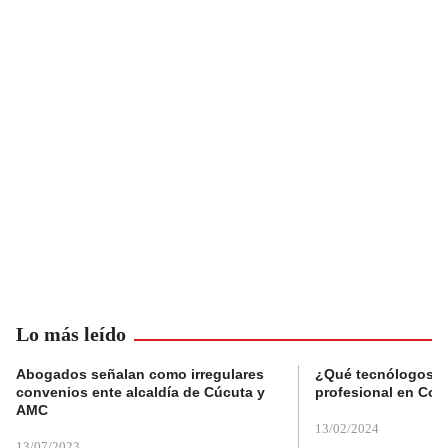
Lo más leído
Abogados señalan como irregulares
¿Qué tecnólogos re
convenios ente alcaldía de Cúcuta y
profesional en Col
AMC
13/02/2024
13/07/2023