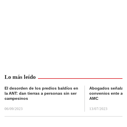
Lo más leído
El desorden de los predios baldíos en
Abogados señalan 
la ANT: dan tierras a personas sin ser
convenios ente alc
campesinos
AMC
06/09/2023
13/07/2023