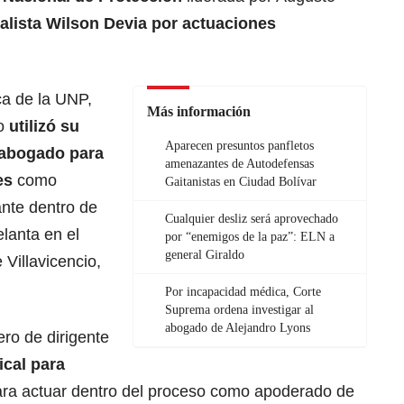
alista
Wilson Devia
por actuaciones
ca de la UNP,
Más información
co
utilizó su
Aparecen presuntos panfletos
e abogado para
amenazantes de Autodefensas
res
como
Gaitanistas en Ciudad Bolívar
nte dentro de
Cualquier desliz será aprovechado
lanta en el
por “enemigos de la paz”: ELN a
general Giraldo
 Villavicencio,
Por incapacidad médica, Corte
Suprema ordena investigar al
abogado de Alejandro Lyons
ro de dirigente
ical para
ara actuar dentro del proceso como apoderado de