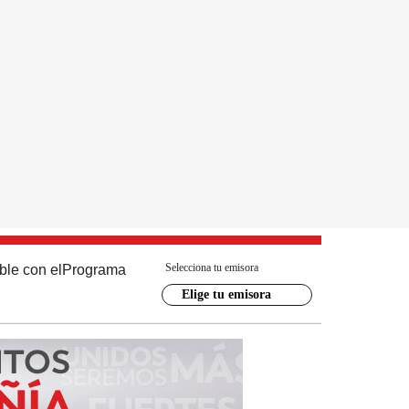
Selecciona tu emisora
ble con el
Programa
Elige tu emisora