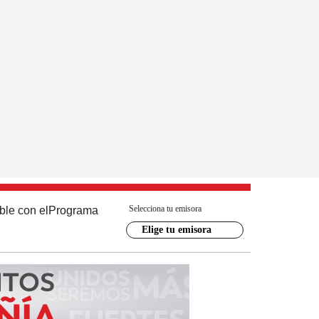
Selecciona tu emisora
ble con el
Programa
Elige tu emisora