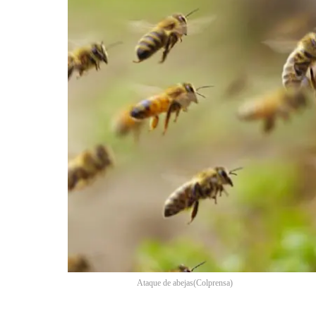
Ataque de abejas
(
Colprensa
)