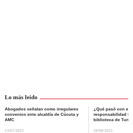
Lo más leído
Abogados señalan como irregulares
¿Qué pasó con el 
convenios ente alcaldía de Cúcuta y
responsabilidad fis
AMC
biblioteca de Tunja
13/07/2023
29/08/2023