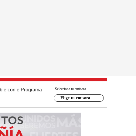
Selecciona tu emisora
ble con el
Programa
Elige tu emisora