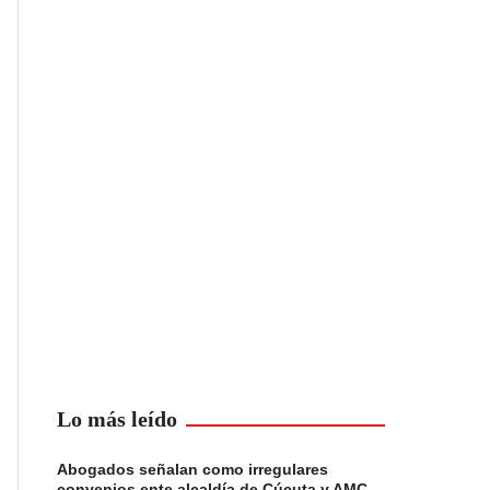
Lo más leído
Abogados señalan como irregulares
convenios ente alcaldía de Cúcuta y AMC