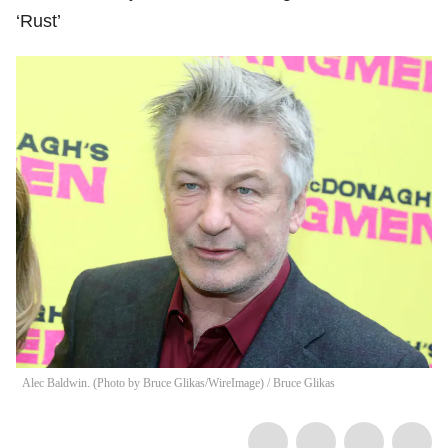
‘Rust’
Alec Baldwin. (Photo by Bruce Glikas/WireImage)
/
Bruce Glikas