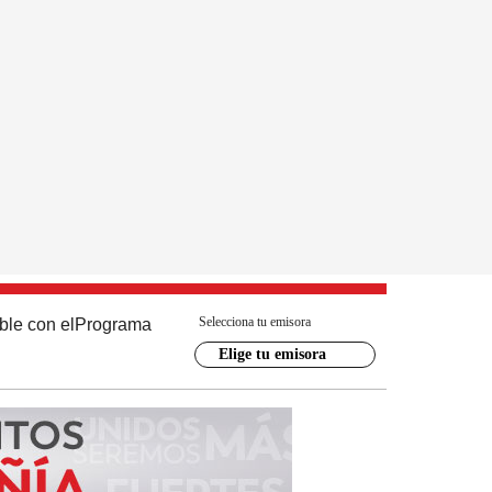
Selecciona tu emisora
ble con el
Programa
Elige tu emisora