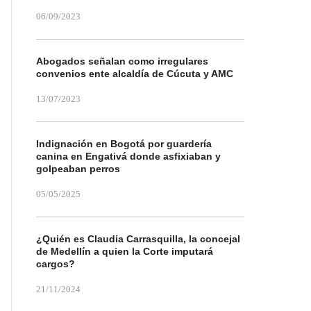
06/09/2023
Abogados señalan como irregulares
convenios ente alcaldía de Cúcuta y AMC
13/07/2023
Indignación en Bogotá por guardería
canina en Engativá donde asfixiaban y
golpeaban perros
05/05/2025
¿Quién es Claudia Carrasquilla, la concejal
de Medellín a quien la Corte imputará
cargos?
21/11/2024