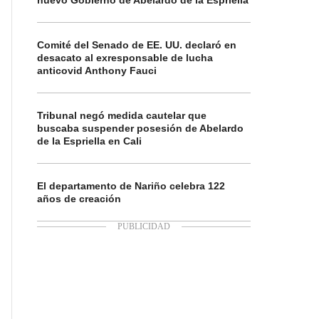
nuevo Gobierno de Abelardo de la Espriella
Comité del Senado de EE. UU. declaró en
desacato al exresponsable de lucha
anticovid Anthony Fauci
Tribunal negó medida cautelar que
buscaba suspender posesión de Abelardo
de la Espriella en Cali
El departamento de Nariño celebra 122
años de creación