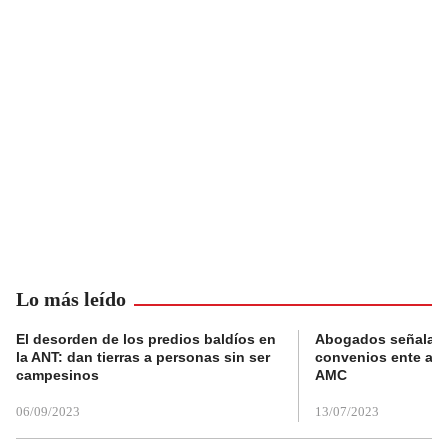
Lo más leído
El desorden de los predios baldíos en
Abogados señalan 
la ANT: dan tierras a personas sin ser
convenios ente alc
campesinos
AMC
06/09/2023
13/07/2023