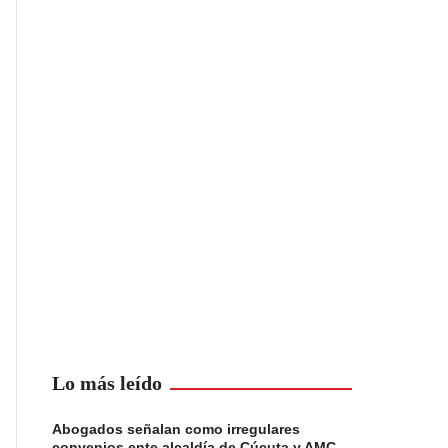
Lo más leído
Abogados señalan como irregulares
convenios ente alcaldía de Cúcuta y AMC