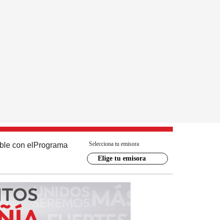
Selecciona tu emisora
ble con el
Programa
Elige tu emisora