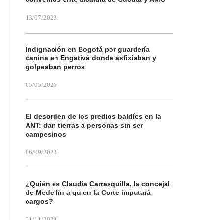
13/07/2023
Indignación en Bogotá por guardería
canina en Engativá donde asfixiaban y
golpeaban perros
05/05/2025
El desorden de los predios baldíos en la
ANT: dan tierras a personas sin ser
campesinos
06/09/2023
¿Quién es Claudia Carrasquilla, la concejal
de Medellín a quien la Corte imputará
cargos?
21/11/2024