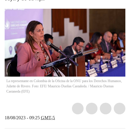
La representante en Colombia de la Oficina de la ONU para los Derechos Humanos,
Juliette de Rivero. Foto: EFE/ Mauricio Dueñas Castañeda.
/
Mauricio Duenas
Castaneda
(
EFE
)
18/08/2023 - 09:25
GMT-5