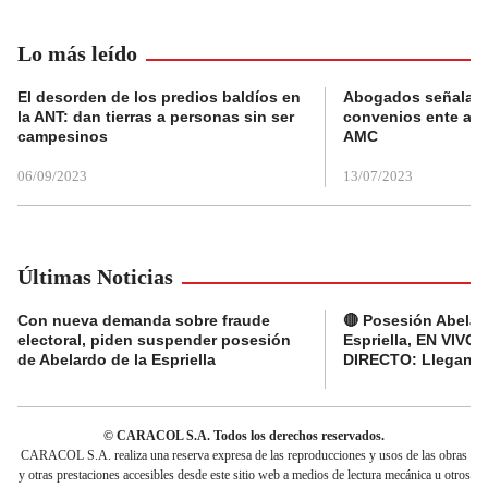
Lo más leído
El desorden de los predios baldíos en
Abogados señalan 
la ANT: dan tierras a personas sin ser
convenios ente alc
campesinos
AMC
06/09/2023
13/07/2023
Últimas Noticias
Con nueva demanda sobre fraude
🔴 Posesión Abelar
electoral, piden suspender posesión
Espriella, EN VIVO 
de Abelardo de la Espriella
DIRECTO: Llegan d
© CARACOL S.A. Todos los derechos reservados.
CARACOL S.A. realiza una reserva expresa de las reproducciones y usos de las obras
y otras prestaciones accesibles desde este sitio web a medios de lectura mecánica u otros