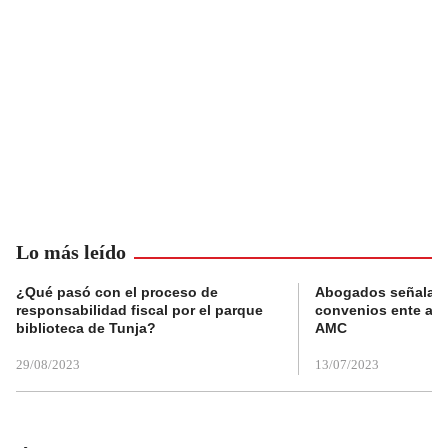
Lo más leído
¿Qué pasó con el proceso de
Abogados señalan 
responsabilidad fiscal por el parque
convenios ente alc
biblioteca de Tunja?
AMC
29/08/2023
13/07/2023