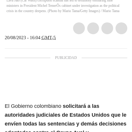
Lava Jato (Car Wash) corruption scandal has led to testimony ensnaring nine
ministers in President Michel TemerÕs cabinet under investigation as the political
crisis in the country deepens. (Photo by Mario Tama/Getty Images)
/
Mario Tama
20/08/2023 - 16:04
GMT-5
El Gobierno colombiano
solicitará a las
autoridades judiciales de Estados Unidos que le
envíen todas las sentencias y demás decisiones