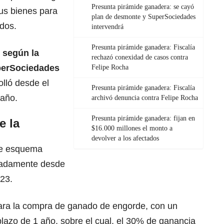
Presunta pirámide ganadera: se cayó
sus bienes para
plan de desmonte y SuperSociedades
ados.
intervendrá
Presunta pirámide ganadera: Fiscalía
 según la
rechazó conexidad de casos contra
uperSociedades
Felipe Rocha
lló desde el
Presunta pirámide ganadera: Fiscalía
 año.
archivó denuncia contra Felipe Rocha
Presunta pirámide ganadera: fijan en
e la
$16.000 millones el monto a
devolver a los afectados
ue esquema
imadamente desde
023.
para la compra de ganado de engorde, con un
plazo de 1 año, sobre el cual, el 30% de ganancia