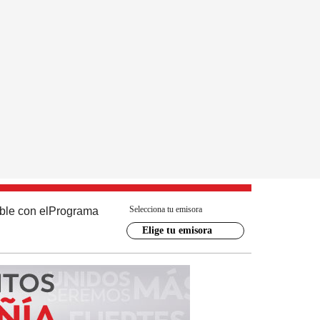
Selecciona tu emisora
ble con el
Programa
Elige tu emisora