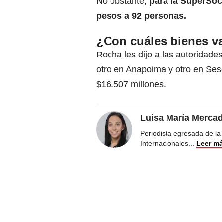
No obstante,
para la SuperSoc
pesos a 92 personas.
¿Con cuáles bienes v
Rocha les dijo a las autoridade
otro en Anapoima y otro en Sesq
$16.507 millones.
Luisa María Merca
Periodista egresada de la
Internacionales
...
Leer m