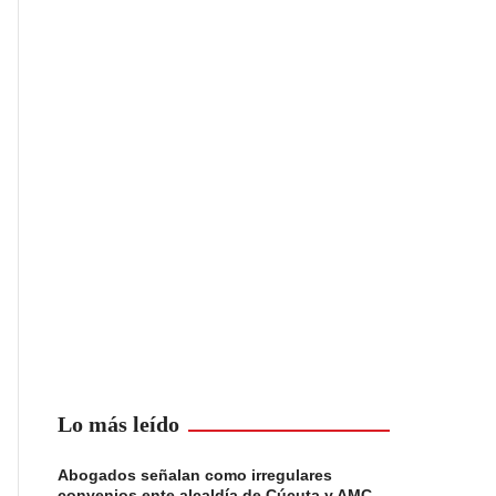
Lo más leído
Abogados señalan como irregulares
convenios ente alcaldía de Cúcuta y AMC