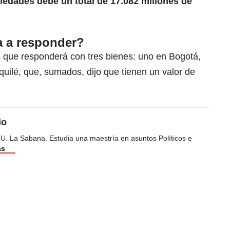
iedades debe un total de 17.082 millones de
a a responder?
s que responderá con tres bienes: uno en Bogotá,
uilé, que, sumados, dijo que tienen un valor de
do
 U. La Sabana. Estudia una maestría en asuntos Políticos e
ás