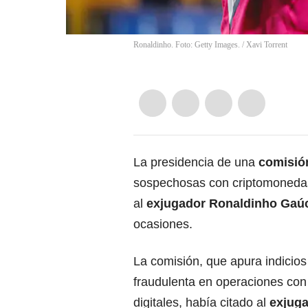
Ronaldinho. Foto: Getty Images.
/
Xavi Torrent
La presidencia de una
comisió
sospechosas con criptomonedas 
al
exjugador Ronaldinho Gaú
ocasiones.
La comisión, que apura indicios
fraudulenta en operaciones co
digitales, había citado al
exjuga