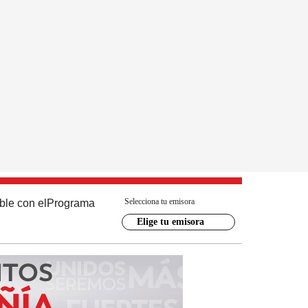
Selecciona tu emisora
ble con el
Programa
Elige tu emisora