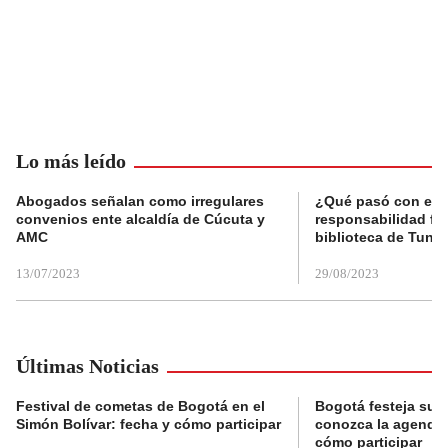
Lo más leído
Abogados señalan como irregulares
¿Qué pasó con el 
convenios ente alcaldía de Cúcuta y
responsabilidad fis
AMC
biblioteca de Tunja
13/07/2023
29/08/2023
Últimas Noticias
Festival de cometas de Bogotá en el
Bogotá festeja su 
Simón Bolívar: fecha y cómo participar
conozca la agenda 
cómo participar