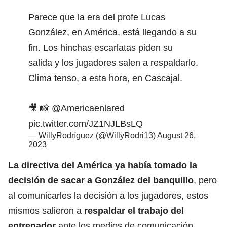
Parece que la era del profe Lucas
González, en América, está llegando a su
fin. Los hinchas escarlatas piden su
salida y los jugadores salen a respaldarlo.
Clima tenso, a esta hora, en Cascajal.
🎥 📸
@Americaenlared
pic.twitter.com/JZ1NJLBsLQ
— WillyRodríguez (@WillyRodri13)
August 26,
2023
La directiva del
América
ya había tomado la
decisión de sacar a González del banquillo
, pero
al comunicarles la decisión a los jugadores, estos
mismos salieron a
respaldar el trabajo del
entrenador
ante los medios de comunicación.