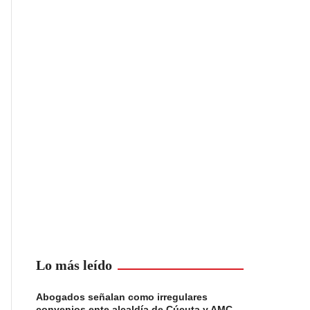
Lo más leído
Abogados señalan como irregulares
convenios ente alcaldía de Cúcuta y AMC