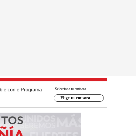
Selecciona tu emisora
ble con el
Programa
Elige tu emisora