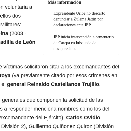
Más información
ón voluntaria a
Expresidente Uribe no descartó
 ellos dos
denunciar a Zulema Jattin por
ilitares:
declaraciones ante JEP
pina
(2003 -
JEP inicia intervención a cementerio
Padilla de León
de Carepa en búsqueda de
desaparecidos
 víctimas solicitaron citar a los excomandantes del
ntoya
(ya previamente citado por esos crímenes en
 el
general Reinaldo Castellanos Trujillo
.
18 generales que componen la solicitud de las
os a responder menciona nombres como los del
excomandante del Ejército),
Carlos Ovidio
ivisión 2), Guillermo Quiñonez Quiroz (División