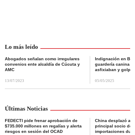
Lo más leído
Abogados señalan como irregulares
Indignación en Bog
convenios ente alcaldía de Cúcuta y
guardería canina e
AMC
asfixiaban y golpe
13/07/2023
05/05/2025
Últimas Noticias
FEDECTI pide frenar aprobación de
China desplazó a 
$735.000 millones en regalías y alerta
principal socio de
riesgos en sesión del OCAD
importaciones dur