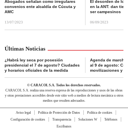
Abogados señalan como irregulares
El desorden de los
convenios ente alcaldía de Cúcuta y
en la ANT: dan tier
AMC
ser campesinos
13/07/2023
06/09/2023
Últimas Noticias
¿Habrá ley seca por posesión
Agenda de marchas
presidencial el 7 de agosto? Ciudades
al 9 de agosto: Co
y horarios oficiales de la medida
movilizaciones y a
© CARACOL S.A. Todos los derechos reservados.
CARACOL S.A. realiza una reserva expresa de las reproducciones y usos de las obras
y otras prestaciones accesibles desde este sitio web a medios de lectura mecánica u otros
medios que resulten adecuados.
Aviso legal
Política de Protección de Datos
Política de cookies
Configuración de cookies
Transparencia
Soluciones W
Teléfonos
Escríbanos