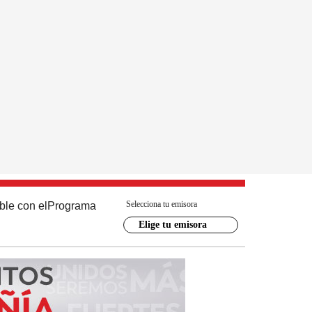
Selecciona tu emisora
ble con el
Programa
Elige tu emisora