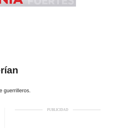
rían
 guerrilleros.