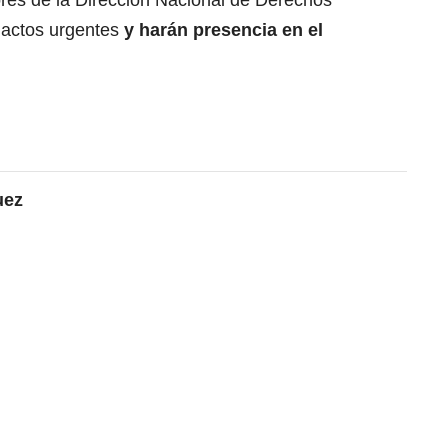
ores de la Dirección Nacional de Derechos
 actos urgentes
y harán presencia en el
uez