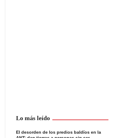
Lo más leído
El desorden de los predios baldíos en la
ANT: dan tierras a personas sin ser