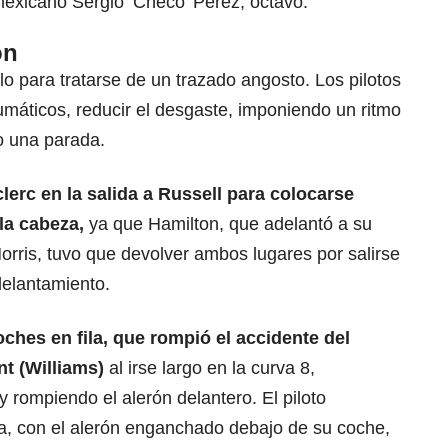
mexicano Sergio ‘Checo’ Pérez, octavo.
ón
ilo para tratarse de un trazado angosto. Los pilotos
áticos, reducir el desgaste, imponiendo un ritmo
o una parada.
lerc en la salida a Russell para colocarse
la cabeza,
ya que Hamilton, que adelantó a su
rris, tuvo que devolver ambos lugares por salirse
delantamiento.
oches en fila, que rompió el accidente del
t (Williams)
al irse largo en la curva 8,
y rompiendo el alerón delantero. El piloto
a, con el alerón enganchado debajo de su coche,