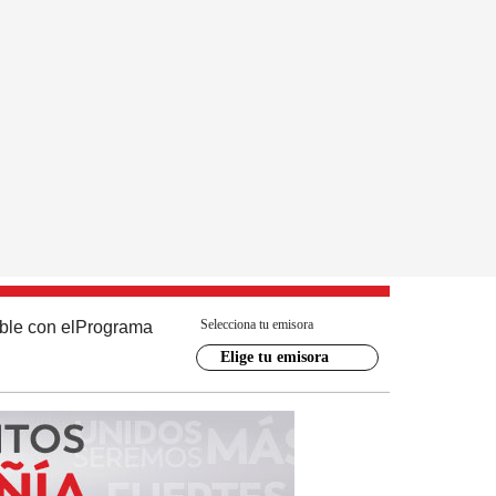
Selecciona tu emisora
ble con el
Programa
Elige tu emisora