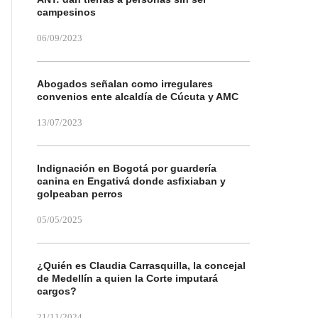
campesinos
06/09/2023
Abogados señalan como irregulares
convenios ente alcaldía de Cúcuta y AMC
13/07/2023
Indignación en Bogotá por guardería
canina en Engativá donde asfixiaban y
golpeaban perros
05/05/2025
¿Quién es Claudia Carrasquilla, la concejal
de Medellín a quien la Corte imputará
cargos?
21/11/2024