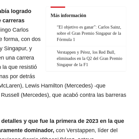
abía logrado
Más información
e carreras
“El objetivo es ganar”: Carlos Sainz,
mingo Carlos
sobre el Gran Premio Singapur de la
e forma, con dos
Fórmula 1
y Singapur, y
Verstappen y Pérez, los Red Bull,
n una carrera
eliminados en la Q2 del Gran Premio
Singapur de la F1
 la que resistió
onas por detrás
 (McLaren), Lewis Hamilton (Mercedes) -que
 Russell (Mercedes), que acabó contra las barreras
 detalles y que fue la primera de 2023 en la que
laramente dominador,
con Verstappen, líder del