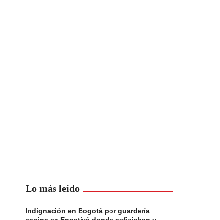
Lo más leído
Indignación en Bogotá por guardería
canina en Engativá donde asfixiaban y