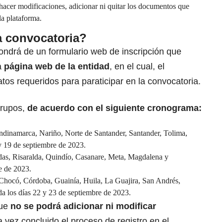
hacer modificaciones, adicionar ni quitar los documentos que
la plataforma.
a convocatoria?
ondrá de un formulario web de inscripción que
a
página web de la entidad
,
en el cual, el
atos requeridos para paraticipar en la convocatoria.
grupos,
de acuerdo con el siguiente cronograma:
ndinamarca, Nariño, Norte de Santander, Santander, Tolima,
y 19 de septiembre de 2023.
as, Risaralda, Quindío, Casanare, Meta, Magdalena y
e de 2023.
Chocó, Córdoba, Guainía, Huila, La Guajira, San Andrés,
a los días 22 y 23 de septiembre de 2023.
ue
no se podrá adicionar ni modificar
a vez concluido el proceso de registro en el