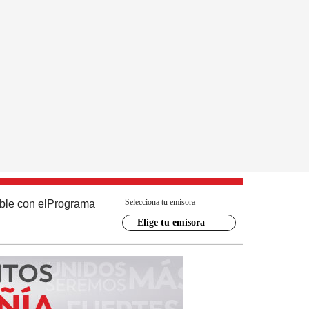
Selecciona tu emisora
ble con el
Programa
Elige tu emisora