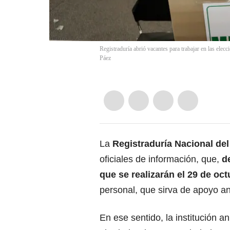
Registraduría abrió vacantes para trabajar en las ele
Páez
La
Registraduría Nacional del
oficiales de información, que,
de
que se realizarán el 29 de oc
personal
, que sirva de apoyo a
En ese sentido, la institución a