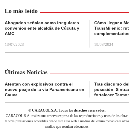
Lo más leído
Abogados señalan como irregulares
Cómo llegar a Mons
convenios ente alcaldía de Cúcuta y
TransMilenio: rutas
AMC
complementarios
13/07/2023
19/03/2024
Últimas Noticias
Atentan con explosivos contra el
Tras discurso del p
nuevo peaje de la vía Panamericana en
posesión, Sintraele
Cauca
fortalecer Termopa
© CARACOL S.A. Todos los derechos reservados.
CARACOL S.A. realiza una reserva expresa de las reproducciones y usos de las obras
y otras prestaciones accesibles desde este sitio web a medios de lectura mecánica u otros
medios que resulten adecuados.