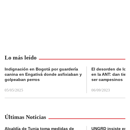
Lo más leído
Indignación en Bogotá por guardería
El desorden de los
canina en Engativá donde asfixiaban y
en la ANT: dan tier
golpeaban perros
ser campesinos
05/05/2025
06/09/2023
Últimas Noticias
Alcaldía de Tunja toma medidas de
UNGRD insiste en li